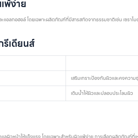
แพ้ง่าย
แอลกอฮอล์ โดยเฉพาะผลิตภัณฑ์ที่มีสารสกัดจากธรรมชาติเช่น เซราไมด์และ
รีเดียนส์
เสริมเกราะป้องกันผิวและคงความชุ่
เติมน้ำให้ผิวและปลอบประโลมผิว
แลผิวหน้าให้แข็งแรง โดยเฉพาะสำหรับผิวแพ้ง่าย การเลือกผลิตภัณฑ์ที่เห