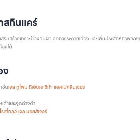
สกินแคร์
ริมสร้างเกราะป้องกันผิว ลดการระคายเคือง และเพิ่มประสิทธิภาพของผลิ
ืองได้
้อง
เช่น
เจล ทูโฟม ดีเอ็นเอ ซิก้า แอคเน่คลีนเซอร์
อยดำและจุดด่างดำ
โรสโกลว์ เจล มอยส์เจอร์