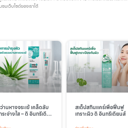
มชมเว็บไซต์ของเราได้
ว่านหางจระเข้ เคล็ดลับ
สเต็ปสกินแคร์เพื่อฟื้นฟู
กระจ่างใส – ดิ อินกรีเดีย
เกราะผิว ดิ อินกรีเดียนส์