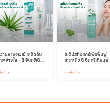
ว่านหางจระเข้ เคล็ดลับ
สเต็ปสกินแคร์เพื่อฟื้นฟู
กระจ่างใส – ดิ อินกรีเดีย
เกราะผิว ดิ อินกรีเดียนส์
ิ่มเติม »
อ่านเพิ่มเติม »