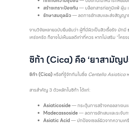
กักเก็บความชุ่มชื้น
— ป้องกันไม่ให้น้ำระเหยอ
สร้างเกราะป้องกัน
— บล็อกสารก่อภูมิแพ้ ฝุ่น
รักษาสมดุลผิว
— ลดการอักเสบและส่งสัญญาณใ
งานวิจัยหลายฉบับยืนยันว่า ผู้ที่มีผิวเป็นสิวเรื้อรัง มักมี
เคร่งครัด ก็อาจไม่เห็นผลดีเท่าที่ควร หากไม่เสริม “โคร
ซิก้า (Cica) คือ ‘ยาสามัญ
ซิก้า (Cica)
หรือที่รู้จักกันในชื่อ
Centella Asiatica
ห
สารสำคัญ 3 ตัวหลักในซิก้า ได้แก่:
Asiaticoside
— กระตุ้นการสร้างคอลลาเจนและฟื
Madecassoside
— ลดการอักเสบและระงับกา
Asiatic Acid
— ปกป้องเซลล์ผิวจากความเครี