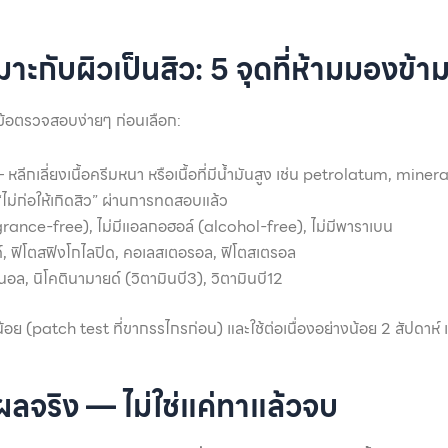
มาะกับผิวเป็นสิว: 5 จุดที่ห้ามมองข้า
 5 ข้อตรวจสอบง่ายๆ ก่อนเลือก:
หลีกเลี่ยงเนื้อครีมหนา หรือเนื้อที่มีน้ำมันสูง เช่น petrolatum, minera
ไม่ก่อให้เกิดสิว” ผ่านการทดสอบแล้ว
grance-free), ไม่มีแอลกอฮอล์ (alcohol-free), ไม่มีพาราเบน
์, ฟิโตสฟิงโกไลปิด, คอเลสเตอรอล, ฟิโตสเตรอล
นอล, นิโคตินามายด์ (วิตามินบี3), วิตามินบี12
ะน้อย (patch test ที่ขากรรไกรก่อน) และใช้ต่อเนื่องอย่างน้อย 2 สัปดาห์ เพ
ห็นผลจริง — ไม่ใช่แค่ทาแล้วจบ