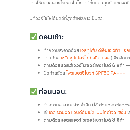
การใช้มอยส์เจอร์ไรเซอร์ไม่ใช่แค่ “ขั้นตอนสุดท้ายของส
นี่คือวิธีใช้ให้ได้ผลดีที่สุดสำหรับผิวเป็นสิว:
ตอนเช้า:
ทำความสะอาดด้วย
เจลทูโฟม ดีเอ็นเอ ซิก้า แอค
ตามด้วย
เซรั่มซุปเปอร์ไวท์ สป็อตเลส
(เพื่อจัด
ตามด้วยมอยส์เจอร์ไรเซอร์เซราไมด์ & ซิก้า
— 
ปิดท้ายด้วย
ไพรเมอร์ซีไบรท์ SPF50 PA+++
—
ก่อนนอน:
ทำความสะอาดอย่างล้ำลึก (ใช้ double cleans
ใช้
เดลี่เรตินอล แอนด์ดับเบิ้ล เปปไทด์เจล เซรั่ม
2–
ตามด้วยมอยส์เจอร์ไรเซอร์เซราไมด์ & ซิก้า
— 