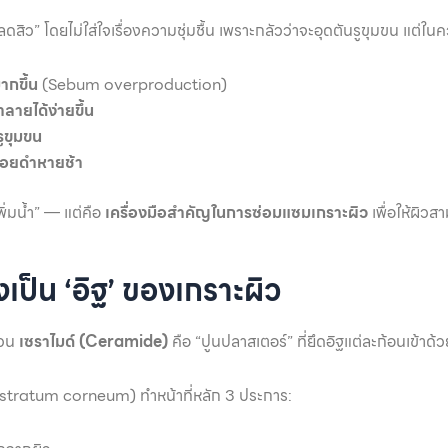
ิว” โดยไม่ใส่ใจเรื่องความชุ่มชื้น เพราะกลัวว่าจะอุดตันรูขุมขน แต่ในค
ากขึ้น
(Sebum overproduction)
ลายได้ง่ายขึ้น
ูขุมขน
 รอยดำหายช้า
เพิ่มน้ำ” — แต่คือ
เครื่องมือสำคัญในการซ่อมแซมเกราะผิว
เพื่อให้ผิว
เป็น ‘อิฐ’ ของเกราะผิว
่วน
เซราไมด์ (Ceramide)
คือ “ปูนปลาสเตอร์” ที่ยึดอิฐแต่ละก้อนเข้าด้
 (stratum corneum) ทำหน้าที่หลัก 3 ประการ: