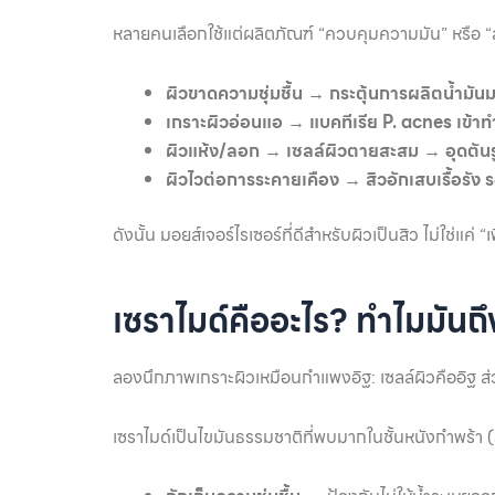
หลายคนเลือกใช้แต่ผลิตภัณฑ์ “ควบคุมความมัน” หรือ “ลดส
ผิวขาดความชุ่มชื้น → กระตุ้นการผลิตน้ำมันม
เกราะผิวอ่อนแอ → แบคทีเรีย P. acnes เข้าทำ
ผิวแห้ง/ลอก → เซลล์ผิวตายสะสม → อุดตันร
ผิวไวต่อการระคายเคือง → สิวอักเสบเรื้อรัง
ดังนั้น มอยส์เจอร์ไรเซอร์ที่ดีสำหรับผิวเป็นสิว ไม่ใช่แค่ “
เซราไมด์คืออะไร? ทำไมมันถึง
ลองนึกภาพเกราะผิวเหมือนกำแพงอิฐ: เซลล์ผิวคืออิฐ ส
เซราไมด์เป็นไขมันธรรมชาติที่พบมากในชั้นหนังกำพร้า