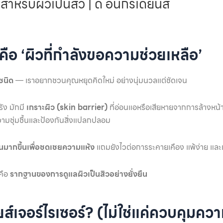
สำหรับผิวเป็นสิว | ดี อินกรีเดียนส์
่คือ ‘ผิวที่กำลังขอความช่วยเหลือ’
กชนิด
— เราอยากชวนคุณหยุดคิดใหม่ อย่างนุ่มนวลแต่ชัดเจน
รัง มักมี
เกราะผิว (skin barrier)
ที่อ่อนแอหรือเสียหายจากการล้างหน้า
ามชุ่มชื้นและป้องกันสิ่งแปลกปลอม
ันมากขึ้นเพื่อชดเชยความแห้ง
แถมยังไวต่อการระคายเคือง แพ้ง่าย และเก
คือ
รากฐานของการดูแลผิวเป็นสิวอย่างยั่งยืน
ยส์เจอร์ไรเซอร์? (ไม่ใช่แค่ควบคุมคว