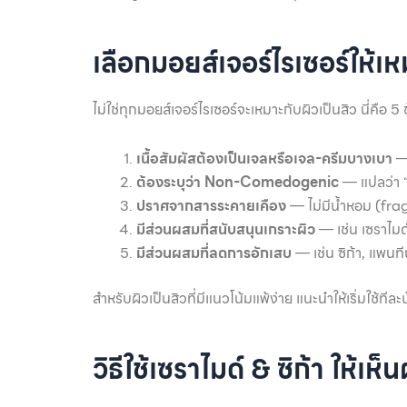
เลือกมอยส์เจอร์ไรเซอร์ให้เห
ไม่ใช่ทุกมอยส์เจอร์ไรเซอร์จะเหมาะกับผิวเป็นสิว นี่คือ
เนื้อสัมผัสต้องเป็นเจลหรือเจล-ครีมบางเบา
— 
ต้องระบุว่า Non-Comedogenic
— แปลว่า “
ปราศจากสารระคายเคือง
— ไม่มีน้ำหอม (fra
มีส่วนผสมที่สนับสนุนเกราะผิว
— เช่น เซราไมด
มีส่วนผสมที่ลดการอักเสบ
— เช่น ซิก้า, แพนที
สำหรับผิวเป็นสิวที่มีแนวโน้มแพ้ง่าย แนะนำให้เริ่มใช้ทีล
วิธีใช้เซราไมด์ & ซิก้า ให้เ