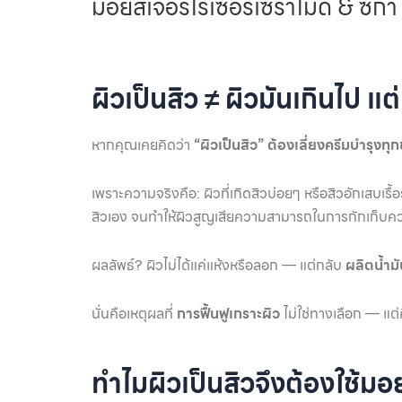
มอยส์เจอร์ไรเซอร์เซราไมด์ & ซิก้า 
ผิวเป็นสิว ≠ ผิวมันเกินไป แต
หากคุณเคยคิดว่า
“ผิวเป็นสิว” ต้องเลี่ยงครีมบำรุงทุ
เพราะความจริงคือ: ผิวที่เกิดสิวบ่อยๆ หรือสิวอักเสบเรื้อ
สิวเอง จนทำให้ผิวสูญเสียความสามารถในการกักเก็บคว
ผลลัพธ์? ผิวไม่ได้แค่แห้งหรือลอก — แต่กลับ
ผลิตน้ำม
นั่นคือเหตุผลที่
การฟื้นฟูเกราะผิว
ไม่ใช่ทางเลือก — แต่
ทำไมผิวเป็นสิวจึงต้องใช้มอ