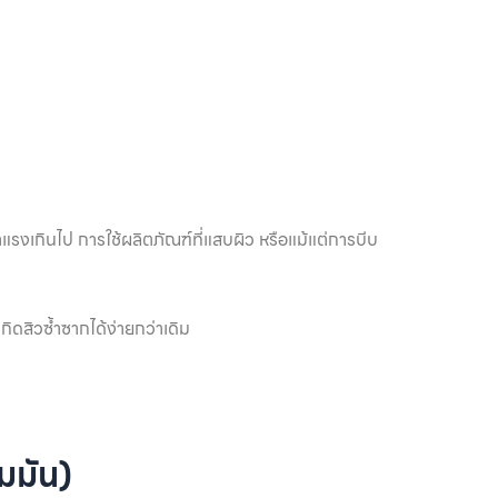
แรงเกินไป การใช้ผลิตภัณฑ์ที่แสบผิว หรือแม้แต่การบีบ
ิดสิวซ้ำซากได้ง่ายกว่าเดิม
ามมัน)