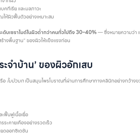
อกจากผิว
 แบคทีเรีย และมลภาวะ
ห้ผิวฟื้นตัวอย่างเหมาะสม
ระดับเซราไมด์ในผิวต่ำกว่าคนทั่วไปถึง 30–40%
— ซึ่งหมายความว่า แ
งสร้างพื้นฐาน” ของผิวให้แข็งแรงก่อน
ประจำบ้าน’ ของผิวอักเสบ
รือ
ใบบัวบก
เป็นสมุนไพรโบราณที่ผ่านการศึกษาทางคลินิกอย่างกว้า
้นฟูเนื้อเยื่อ
รระคายเคืองอย่างรวดเร็ว
ยดออกซิเดชัน