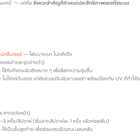
กินแคร์” — แต่คือ
จังหวะสำคัญที่กำหนดประสิทธิภาพของทั้งระบบ
เน่คลีนเซอร์
— โฟมบางเบา ไม่แห้งตึง
การรอยดำและจุดด่างดำ)
ใช้ทันทีขณะผิวยังหมาด ๆ เพื่อล็อกความชุ่มชื้น
 ไม่ใช่แค่กันแดด แต่ยังช่วยปรับผิวขาวออร่า พร้อมป้องกัน UV ที่ทำให้ร
e หากแต่งหน้า)
3 ครั้ง/สัปดาห์ (เริ่มจากสัปดาห์ละ 1 ครั้ง แล้วค่อยเพิ่ม)
ใช้เป็นชั้นสุดท้าย เพื่อซ่อมแซมผิวขณะนอนหลับ