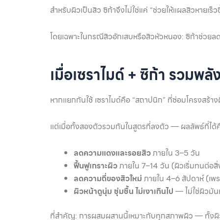
สำหรับผิวเป็นสิว ซิก้าจึงไม่ใช่แค่ “ช่วยให้แผลสิวหายเร็ว
โดยเฉพาะในกรณีสิวอักเสบหรือสิวหัวหนอง: ซิก้าช่วย
เมื่อเซราไมด์ + ซิก้า รวมพลัง
หากแยกกันใช้ เซราไมด์คือ “สถาปนิก” ที่ซ่อมโครงสร้างผิ
แต่เมื่อทั้งสองตัวรวมกันในสูตรที่ลงตัว — ผลลัพธ์ที่ได้ค
ลดความแดงและรอยสิว
ภายใน 3–5 วัน
ฟื้นฟูเกราะผิว
ภายใน 7–14 วัน (ผิวเริ่มทนต่อสิ
ลดความถี่ของสิวใหม่
ภายใน 4–6 สัปดาห์ (เพรา
ผิวหน้าดูนุ่ม ชุ่มชื้น ไม่เงาเกินไป
— ไม่ใช่ผิวมัน
ที่สำคัญ: การผสมผสานนี้เหมาะกับทุกสภาพผิว — ทั้งผิ