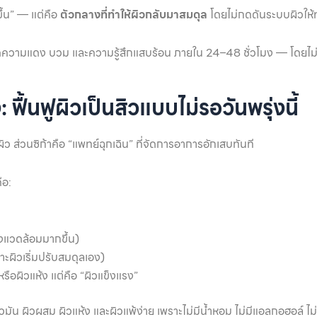
ขึ้น” — แต่คือ
ตัวกลางที่ทำให้ผิวกลับมาสมดุล
โดยไม่กดดันระบบผิวให้
ลดความแดง บวม และความรู้สึกแสบร้อน ภายใน 24–48 ชั่วโมง — โดยไม่
: ฟื้นฟูผิวเป็นสิวแบบไม่รอวันพรุ่งนี้
ว ส่วนซิก้าคือ “แพทย์ฉุกเฉิน” ที่จัดการอาการอักเสบทันที
ือ:
่งแวดล้อมมากขึ้น)
ะผิวเริ่มปรับสมดุลเอง)
หรือผิวแห้ง แต่คือ “ผิวแข็งแรง”
วมัน ผิวผสม ผิวแห้ง และผิวแพ้ง่าย เพราะไม่มีน้ำหอม ไม่มีแอลกอฮอล์