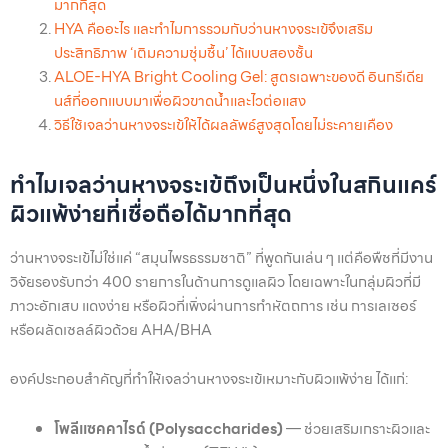
มากที่สุด
HYA คืออะไร และทำไมการรวมกับว่านหางจระเข้จึงเสริม
ประสิทธิภาพ ‘เติมความชุ่มชื้น’ ได้แบบสองชั้น
ALOE-HYA Bright Cooling Gel: สูตรเฉพาะของดี อินกรีเดีย
นส์ที่ออกแบบมาเพื่อผิวขาดน้ำและไวต่อแสง
วิธีใช้เจลว่านหางจระเข้ให้ได้ผลลัพธ์สูงสุดโดยไม่ระคายเคือง
ทำไมเจลว่านหางจระเข้ถึงเป็นหนึ่งในสกินแคร์
ผิวแพ้ง่ายที่เชื่อถือได้มากที่สุด
ว่านหางจระเข้ไม่ใช่แค่ “สมุนไพรธรรมชาติ” ที่พูดกันเล่น ๆ แต่คือพืชที่มีงาน
วิจัยรองรับกว่า 400 รายการในด้านการดูแลผิว โดยเฉพาะในกลุ่มผิวที่มี
ภาวะอักเสบ แดงง่าย หรือผิวที่เพิ่งผ่านการทำหัตถการ เช่น การเลเซอร์
หรือผลัดเซลล์ผิวด้วย AHA/BHA
องค์ประกอบสำคัญที่ทำให้เจลว่านหางจระเข้เหมาะกับผิวแพ้ง่าย ได้แก่:
โพลีแซคคาไรด์ (Polysaccharides)
— ช่วยเสริมเกราะผิวและ