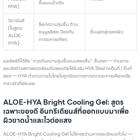
ชื้นแบบฉ่ำเด้ง
MW)
วิตามินอี
ล็อกความชุ่มชื้น ต้าน
(ในสูตร
อนุมูลอิสระ ป้องกัน
ชั้นนอกสุดของผิว
ALOE-
การระคายเคือง
HYA)
ผลลัพธ์ที่ได้คือ “การเติมความชุ่มชื้นแบบสองชั้น”: ชั้นแรก — ว่านหาง
จระเข้สร้างสภาพแวดล้อมที่ปลอดภัยให้ผิวรับ HYA ได้อย่างเต็มที่ / ชั้นที่
สอง — HYA ทำงานภายในโดยไม่ถูกขัดขวางจากความระคายเคืองหรือ
เกราะผิวที่อ่อนแอ
ALOE-HYA Bright Cooling Gel: สูตร
เฉพาะของดี อินกรีเดียนส์ที่ออกแบบมาเพื่อ
ผิวขาดน้ำและไวต่อแสง
ALOE-HYA Bright Cooling Gel ไม่ใช่เจลว่านหางจระเข้แบบทั่วไป —