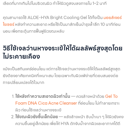
เลือดที่มากเกินไปในบริเวณผิว ทำให้ผิวดูสงบลงภายใน 1–2 นาที
คุณสามารถใช้ ALOE-HYA Bright Cooling Gel ได้ทั้งเป็น
มอยส์เจอร์
ไรเซอร์
หลังทำความสะอาด หรือใช้เป็นมาส์กเย็นบำรุงล้ำลึก 10 นาทีก่อน
นอน เพื่อกระตุ้นการฟื้นฟูผิวขณะหลับ
วิธีใช้เจลว่านหางจระเข้ให้ได้ผลลัพธ์สูงสุดโดย
ไม่ระคายเคือง
แม้จะเป็นสกินแคร์อ่อนโยน แต่การใช้เจลว่านหางจระเข้ให้ได้ผลลัพธ์สูงสุด
ยังต้องอาศัยเทคนิคที่เหมาะสม โดยเฉพาะกับผิวแพ้ง่ายที่ตอบสนองต่อ
การเปลี่ยนแปลงได้ไวมาก
ใช้หลังทำความสะอาดผิวเท่านั้น
— ควรล้างหน้าด้วย
Gel To
Foam DNA Cica Acne Cleanser
ที่อ่อนโยน ไม่ทำลายเกราะ
ผิว ก่อนใช้เจลว่านหางจระเข้
ใช้ขณะผิวยังชื้นเล็กน้อย
— หลังล้างหน้า ซับน้ำเบา ๆ ให้ผิวยังคง
ความชื้นอยู่เล็กน้อย เพื่อให้ HYA ดักจับน้ำจากผิวและอากาศได้ดี