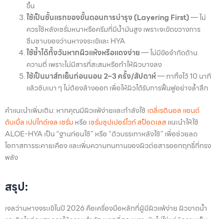
ขึ้น
ใช้เป็นชั้นแรกของขั้นตอนการบำรุง (Layering First)
— ไม่
ควรใช้หลังเซรั่มหนาหรือครีมที่มีน้ำมันสูง เพราะจะขัดขวางการ
ซึมซาบของว่านหางจระเข้และ HYA
ใช้ซ้ำได้ทั้งวันหากผิวแห้งหรือแดงง่าย
— ไม่มีข้อจำกัดด้าน
ความถี่ เพราะไม่มีสารที่สะสมหรือทำให้ผิวบางลง
ใช้เป็นมาส์กเย็นก่อนนอน 2–3 ครั้ง/สัปดาห์
— ทาทิ้งไว้ 10 นาที
แล้วซับเบา ๆ ไม่ต้องล้างออก เพื่อให้ผิวได้รับการฟื้นฟูอย่างล้ำลึก
คำแนะนำเพิ่มเติม: หากคุณมีผิวแพ้ง่ายและกำลังใช้
เดลี่เรตินอล แอนด์
ดับเบิ้ล เปปไทด์เจล เซรั่ม
หรือ
เซรั่มซุปเปอร์ไวท์ สป็อตเลส
แนะนำให้ใช้
ALOE-HYA เป็น “ฐานก่อนใช้” หรือ “ตัวบรรเทาหลังใช้” เพื่อช่วยลด
โอกาสการระคายเคือง และเพิ่มความทนทานของผิวต่อสารออกฤทธิ์ที่ทรง
พลัง
สรุป:
เจลว่านหางจระเข้ในปี 2026 คือเครื่องมือหลักที่ผู้มีผิวแพ้ง่าย ผิวขาดน้ำ