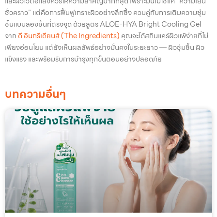
และผิวไวต่อแสงควรให้ความสำคัญมากที่สุด เพราะมันไม่ใช่แค่ “ความเย็น
ชั่วคราว” แต่คือการฟื้นฟูเกราะผิวอย่างลึกซึ้ง ควบคู่กับการเติมความชุ่ม
ชื้นแบบสองชั้นที่ตรงจุด ด้วยสูตร ALOE-HYA Bright Cooling Gel
จาก
ดี อินกรีเดียนส์ (The Ingredients)
คุณจะได้สกินแคร์ผิวแพ้ง่ายที่ไม่
เพียงอ่อนโยน แต่ยังเห็นผลลัพธ์อย่างมั่นคงในระยะยาว — ผิวชุ่มชื้น ผิว
แข็งแรง และพร้อมรับการบำรุงทุกขั้นตอนอย่างปลอดภัย
บทความอื่นๆ