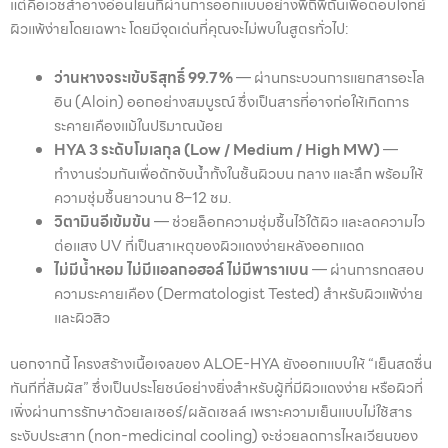
แต่คือเวชสำอางอ่อนโยนที่ผ่านการออกแบบอย่างพิถีพิถันเพื่อตอบโจทย์
ผิวแพ้ง่ายโดยเฉพาะ โดยมีจุดเด่นที่คุณจะไม่พบในสูตรทั่วไป:
ว่านหางจระเข้บริสุทธิ์ 99.7%
— ผ่านกระบวนการแยกสารอะโล
อิน (Aloin) ออกอย่างสมบูรณ์ ซึ่งเป็นสารที่อาจก่อให้เกิดการ
ระคายเคืองแม้ในปริมาณน้อย
HYA 3 ระดับโมเลกุล (Low / Medium / High MW)
—
ทำงานร่วมกันเพื่อดักจับน้ำทั้งในชั้นผิวบน กลาง และลึก พร้อมให้
ความชุ่มชื้นยาวนาน 8–12 ชม.
วิตามินอีเข้มข้น
— ช่วยล็อกความชุ่มชื้นไว้ใต้ผิว และลดความไว
ต่อแสง UV ที่เป็นสาเหตุของผิวแดงง่ายหลังออกแดด
ไม่มีน้ำหอม ไม่มีแอลกอฮอล์ ไม่มีพาราเบน
— ผ่านการทดสอบ
ความระคายเคือง (Dermatologist Tested) สำหรับผิวแพ้ง่าย
และผิวสิว
นอกจากนี้ โครงสร้างเนื้อเจลของ ALOE-HYA ยังออกแบบให้ “เย็นสดชื่น
ทันทีที่สัมผัส” ซึ่งเป็นประโยชน์อย่างยิ่งสำหรับผู้ที่มีผิวแดงง่าย หรือผิวที่
เพิ่งผ่านการรักษาด้วยเลเซอร์/ผลัดเซลล์ เพราะความเย็นแบบไม่ใช้สาร
ระงับประสาท (non-medicinal cooling) จะช่วยลดการไหลเวียนของ