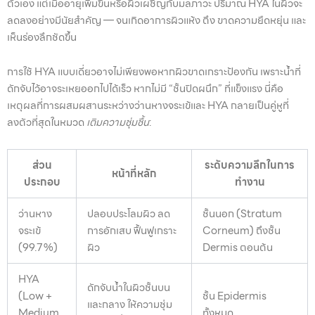
ตัวเอง แต่เมื่ออายุเพิ่มขึ้นหรือผิวเผชิญกับมลภาวะ ปริมาณ HYA ในผิวจะ
ลดลงอย่างมีนัยสำคัญ — จนเกิดอาการผิวแห้ง ตึง ขาดความยืดหยุ่น และ
เห็นร่องลึกชัดขึ้น
การใช้ HYA แบบเดี่ยวอาจไม่เพียงพอหากผิวขาดเกราะป้องกัน เพราะน้ำที่
ดักจับไว้อาจระเหยออกไปได้เร็ว หากไม่มี “ชั้นปิดผนึก” ที่แข็งแรง นี่คือ
เหตุผลที่การผสมผสานระหว่างว่านหางจระเข้และ HYA กลายเป็นคู่หูที่
ลงตัวที่สุดในหมวด
เติมความชุ่มชื้น
:
ส่วน
ระดับความลึกในการ
หน้าที่หลัก
ประกอบ
ทำงาน
ว่านหาง
ปลอบประโลมผิว ลด
ชั้นนอก (Stratum
จระเข้
การอักเสบ ฟื้นฟูเกราะ
Corneum) ถึงชั้น
(99.7%)
ผิว
Dermis ตอนต้น
HYA
ดักจับน้ำในผิวชั้นบน
(Low +
ชั้น Epidermis
และกลาง ให้ความชุ่ม
Medium
ทั้งหมด