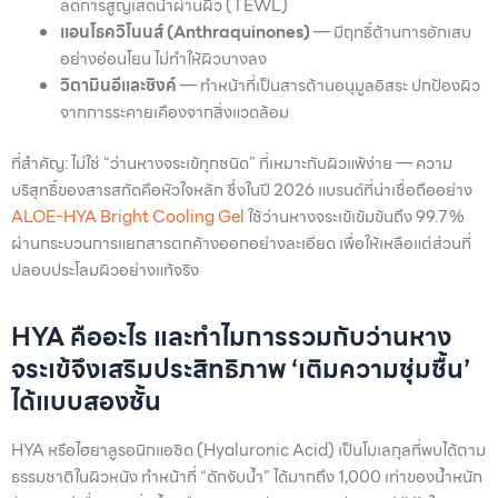
ลดการสูญเสดน้ำผ่านผิว (TEWL)
แอนโธควิโนนส์ (Anthraquinones)
— มีฤทธิ์ต้านการอักเสบ
อย่างอ่อนโยน ไม่ทำให้ผิวบางลง
วิตามินอีและซิงค์
— ทำหน้าที่เป็นสารต้านอนุมูลอิสระ ปกป้องผิว
จากการระคายเคืองจากสิ่งแวดล้อม
ที่สำคัญ: ไม่ใช่ “ว่านหางจระเข้ทุกชนิด” ที่เหมาะกับผิวแพ้ง่าย — ความ
บริสุทธิ์ของสารสกัดคือหัวใจหลัก ซึ่งในปี 2026 แบรนด์ที่น่าเชื่อถืออย่าง
ALOE-HYA Bright Cooling Gel
ใช้ว่านหางจระเข้เข้มข้นถึง 99.7%
ผ่านกระบวนการแยกสารตกค้างออกอย่างละเอียด เพื่อให้เหลือแต่ส่วนที่
ปลอบประโลมผิวอย่างแท้จริง
HYA คืออะไร และทำไมการรวมกับว่านหาง
จระเข้จึงเสริมประสิทธิภาพ ‘เติมความชุ่มชื้น’
ได้แบบสองชั้น
HYA หรือไฮยาลูรอนิกแอซิด (Hyaluronic Acid) เป็นโมเลกุลที่พบได้ตาม
ธรรมชาติในผิวหนัง ทำหน้าที่ “ดักจับน้ำ” ได้มากถึง 1,000 เท่าของน้ำหนัก