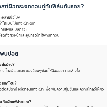
มาสก์ผิวกระจกควบคู่กับฟิล์มกันรอย?
นละหลายชั่วโมง
ฉ่ำใสแบบไม่แต่งหน้าหนัก
จากแสงและมลภาวะ
อียดทั้งผิวหน้าและอุปกรณ์ที่ใช้งานทุกวัน
่พบบ่อย
อะไรบ้าง?
ำวาว โกลว์เล่นแสง ซองสีชมพูช่วยให้ผิวออร่า กระจ่างใส
่อยแค่ไหน?
งต่อสัปดาห์ หรือก่อนแต่งหน้า เพื่อเพิ่มความชุ่มชื้นและความโกลว์ให้ผิว
ะกับผิวแพ้ง่ายไหม?