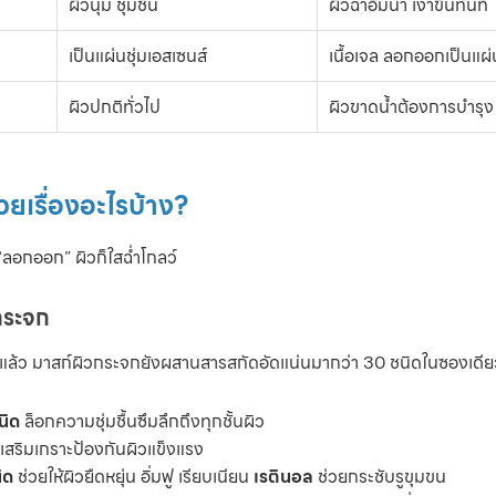
ผิวนุ่ม ชุ่มชื้น
ผิวฉ่ำอิ่มน้ำ เงาขึ้นทันที
เป็นแผ่นชุ่มเอสเซนส์
เนื้อเจล ลอกออกเป็นแผ่
ผิวปกติทั่วไป
ผิวขาดน้ำต้องการบำรุง
วยเรื่องอะไรบ้าง?
ว “ลอกออก” ผิวก็ใสฉ่ำโกลว์
กระจก
แล้ว มาสก์ผิวกระจกยังผสานสารสกัดอัดแน่นมากว่า 30 ชนิดในซองเดี
นิด
ล็อกความชุ่มชื้นซึมลึกถึงทุกชั้นผิว
เสริมเกราะป้องกันผิวแข็งแรง
ิด
ช่วยให้ผิวยืดหยุ่น อิ่มฟู เรียบเนียน
เรตินอล
ช่วยกระชับรูขุมขน