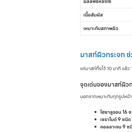
ผลลัพธ์หลังใช้
เนื้อสัมผัส
เหมาะกับสภาพผิว
มาสก์ผิวกระจก ช่
แค่มาสก์ทิ้งไว้ 10 นาที แล้
จุดเด่นของมาสก์ผิว
นอกจากเหมาะกับทุกรูปหน้า
ไฮยาลูรอน 16 ช
เซราไมด์ 9 ชนิด
คอลลาเจน 9 ชน