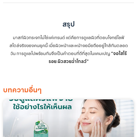
สรุป
มาสก์ผิวกระจกไม่ใช่แค่เทรนด์ แต่คือการดูแลผิวที่ตอบโจทย์ไลฟ์
สไตล์จริงของคนยุคนี้ เมื่อผิวหน้าและหน้าจอมือถืออยู่ใกล้กันตลอด
วัน การดูแลไปพร้อมกันจึงเป็นคำตอบที่ดีที่สุดในแคมเปญ
“จอใสไร้
รอย ผิวสวยฉ่ำโกลว์”
บทความอื่นๆ