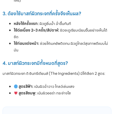
เลย)
3. ต้องใช้มาสก์ผิวกระจกกี่ครั้งจึงเห็นผล?
หลังใช้ครั้งแรก:
ผิวดูอิ่มน้ำ ฉ่ำขึ้นทันที
ใช้ต่อเนื่อง 2–3 ครั้ง/สัปดาห์:
ผิวจะดูเรียบเนียนขึ้นอย่างเห็นได้
ชัด
ใช้ก่อนแต่งหน้า:
ช่วยให้เมคอัพติดทน ผิวดูโกลว์สุขภาพดีแบบไม่
มัน
4. มาสก์ผิวกระจกมีทั้งหมดกี่สูตร?
มาสก์ผิวกระจก ดิ อินกรีเดียนส์ (The Ingredients) มีให้เลือก 2 สูตร:
สูตรสีฟ้า:
เน้นผิวฉ่ำวาว โกลว์เล่นแสง
สูตรสีชมพู:
เน้นผิวออร่า กระจ่างใส