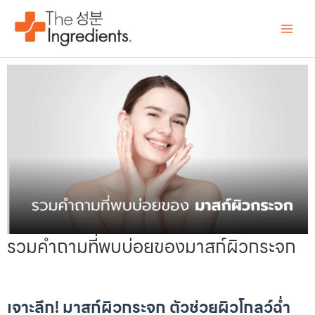
Skip
Main
to
Men
content
รวมคำถามที่พบบ่อยของมาสก์ผิวกระจก
เจาะลึก! มาสก์ผิวกระจก ตัวช่วยผิวโกลว์ฉ่ำ