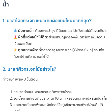
น้ำ
1. มาสก์ผิวกระจก เหมาะกับผิวแบบไหนมากที่สุด?
ผิวขาดน้ำ:
ต้องการบำรุงให้ผิวสมดุล ไม่แห้งและไม่มันจนเกินไป
ผิวที่แต่งหน้าไม่ติด:
ช่วยแก้ปัญหารองพื้นตกร่อง เพิ่มความ
เนียนละเอียด
ทุกสภาพผิว:
ที่ต้องการลุคผิวกระจก (Glass Skin) รวมถึง
ผิวแพ้ง่ายก็สามารถใช้ได้
2. มาสก์ผิวกระจกใช้อย่างไร?
ทำง่ายๆ เพียง 3 ขั้นตอน:
ทามาสก์ลงบนผิวบริเวณที่ต้องการบำรุง
รอเนื้อมาสก์เซตตัวประมาณ 10 นาที หรือจนกว่าจะเปลี่ยนเป็นสีใส
ลอกมาสก์ออกเพื่อเผยผิวโกลว์ใส (หรือสามารถทิ้งไว้ข้ามคืนได้