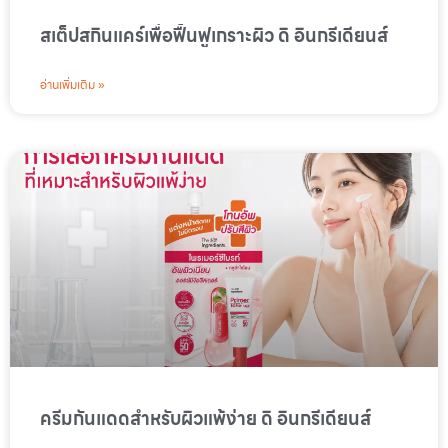
สเต็ปสกินแคร์เพื่อฟื้นฟูเกราะผิว ดิ อินกรีเดียนส์
อ่านเพิ่มเติม »
ครีมกันแดดสำหรับผิวแพ้ง่าย ดิ อินกรีเดียนส์