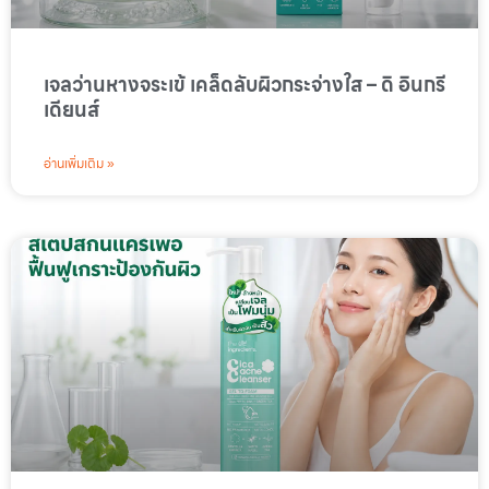
เจลว่านหางจระเข้ เคล็ดลับผิวกระจ่างใส – ดิ อินกรี
เดียนส์
อ่านเพิ่มเติม »