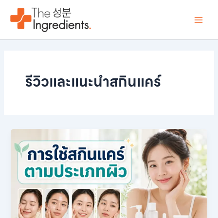
Skip
Main
to
Men
content
รีวิวและแนะนำสกินแคร์