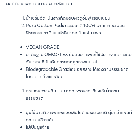
คอตตอนแพดแบบตารางเกาะผิวแน่น
น้ำเซรั่มอัดแน่นสารกัดมอบผิวดูอิ่มฟู เรียบเนียน
Pure Cotton Pads ธรรมชาติ 100% จากเกาหลี วัสดุ
ฝ้ายธรรมชาติแบบสำลีมาทอเป็นแผ่น แพด
VEGAN GRADE
มาตรฐาน OEKO-TEX ยืนยันว่า แพดที่ใช้ปราศจากสารเคมี
อันตรายที่เป็นอันตรายต่อสุขภาพมนุษย์
Biodegradable Grade: ย่อยสลายได้เองตามธรรมชาติ
ไม่ทำลายสิ่งแวดล้อม
กระบวนการผลิต แบบ non-woven เรียงเส้นใยตาม
ธรรมชาติ
นุ่มไม่บาดผิว แพดทอแบบเส้นใยตามธรรมชาติ นุ่มกว่าแพดที
ทอแบบเรียงเส้น
ไม่เป็นขุยง่าย