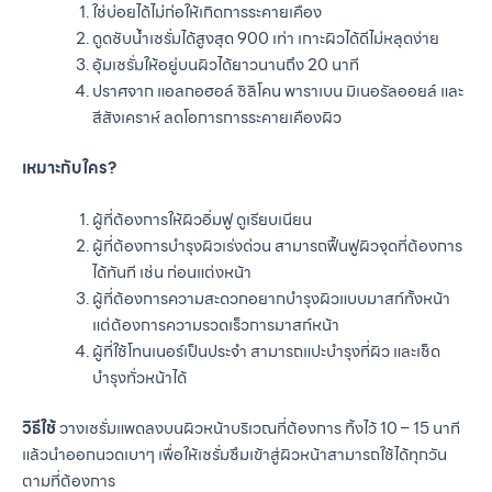
ใช่บ่อยได้ไม่ก่อให้เกิดการระคายเคือง
ดูดซับน้ำเซรั่มได้สูงสุด 900 เท่า เกาะผิวได้ดีไม่หลุดง่าย
อุ้มเซรั่มให้อยู่บนผิวได้ยาวนานถึง 20 นาที
ปราศจาก แอลกอฮอล์ ซิลิโคน พาราเบน มิเนอรัลออยล์ และ
สีสังเคราห์ ลดโอการการระคายเคืองผิว
เหมาะกับใคร?
ผู้ที่ต้องการให้ผิวอิ่มฟู ดูเรียบเนียน
ผู้ที่ต้องการบำรุงผิวเร่งด่วน สามารถฟื้นฟูผิวจุดที่ต้องการ
ได้ทันที เช่น ก่อนแต่งหน้า
ผู้ที่ต้องการความสะดวกอยากบำรุงผิวแบบมาสก์ทั้งหน้า
แต่ต้องการความรวดเร็วการมาสก์หน้า
ผู้ที่ใช้โทนเนอร์เป็นประจำ สามารถแปะบำรุงที่ผิว และเช็ด
บำรุงทั่วหน้าได้
วิธีใช้
วางเซรั่มแพดลงบนผิวหน้าบริเวณที่ต้องการ ทิ้งไว้ 10 – 15 นาที
แล้วนำออกนวดเบาๆ เพื่อให้เซรั่มซึมเข้าสู่ผิวหน้าสามารถใช้ได้ทุกวัน
ตามที่ต้องการ